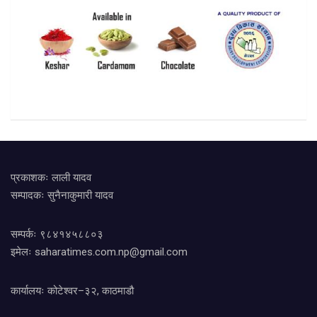
प्रकाशकः लाली यादव
सम्पादकः सुनैनाकुमारी यादव
सम्पर्कः ९८४१४५८८०३
इमेलः
saharatimes.com.np@gmail.com
कार्यालयः कोटेश्वर–३२, काठमाडौ