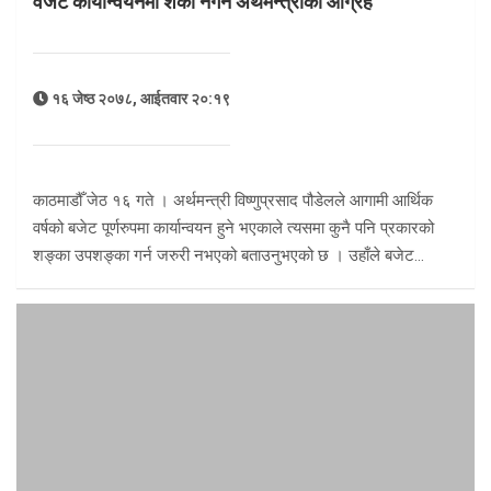
वजेट कार्यान्वयनमा शंका नगर्न अर्थमन्त्रीको आग्रह
१६ जेष्ठ २०७८, आईतवार २०:१९
काठमाडौँ जेठ १६ गते । अर्थमन्त्री विष्णुप्रसाद पौडेलले आगामी आर्थिक
वर्षको बजेट पूर्णरुपमा कार्यान्वयन हुने भएकाले त्यसमा कुनै पनि प्रकारको
शङ्का उपशङ्का गर्न जरुरी नभएको बताउनुभएको छ । उहाँले बजेट…