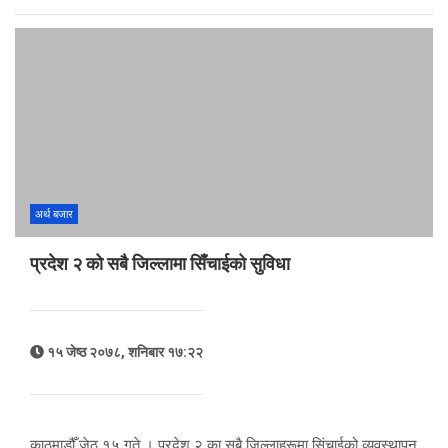
अर्थ बजार
प्रदेश २ को सबै जिल्लामा सिँचाईको सुविधा
१५ जेष्ठ २०७८, शनिबार १७:२२
काठमाडौँ जेठ १५ गते । प्रदेश २ का सबै जिल्लाहरूमा सिंचाईको व्यवस्थापन