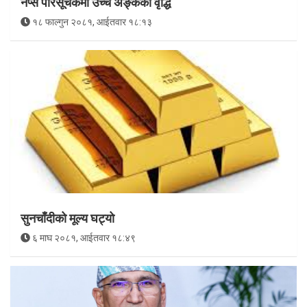
नेप्से परिसूचकमा उच्च अङ्कको वृद्धि
१८ फाल्गुन २०८१, आईतवार १८:१३
सुनचाँदीको मूल्य घट्यो
६ माघ २०८१, आईतवार १८:४९