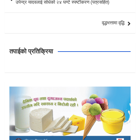
उपेन्द्र यादवलाई सोधेको २४ घण्टे स्पष्टीकरण (पत्रसहित)
वृद्धभत्तामा वृद्धि
तपाईको प्रतिक्रिया