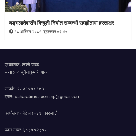
बङ्गलादेशसँग बिजुली निर्यात सम्बन्धी सम्झौतामा हस्ताक्षर
१८ आश्विन २०८१, शुक्रबार ०९:४०
प्रकाशकः लाली यादव
सम्पादकः सुनैनाकुमारी यादव
सम्पर्कः ९८४१४५८८०३
इमेलः
saharatimes.com.np@gmail.com
कार्यालयः कोटेश्वर–३२, काठमाडौ
प्यान नम्बर ६०९५०२३०५