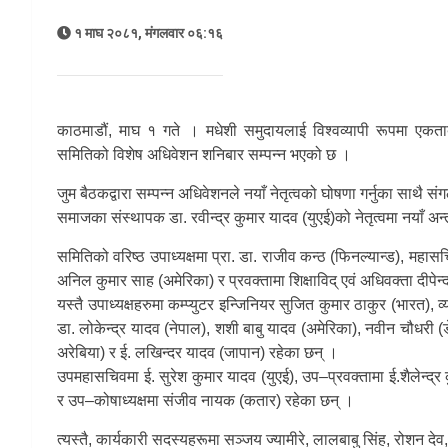
१ माघ २०८१, मंगलवार ०६:१६
काठमाडौं, माघ १ गते । मधेशी समुदायलाई विश्वव्यापी रूपमा एकताबद्ध
समितिको विशेष अधिवेशन शनिबार सम्पन्न भएको छ ।
जुम बैठकद्वारा सम्पन्न अधिवेशनले नयाँ नेतृत्वको घोषणा गर्नुका साथ
समाजका संस्थापक डा. रवीन्द्र कुमार यादव (युएई)को नेतृत्वमा नयाँ अन
समितिको वरिष्ठ उपाध्यक्षमा प्रा. डा. राजीव कन्ठ (फिनल्यान्ड), महासचि
अनिल कुमार साह (अमेरिका) र प्रवक्तामा शिक्षाविद् एवं अधिवक्ता दीपे
यस्तै उपाध्यक्षहरुमा कम्प्युटर इन्जिनियर सुजित कुमार ठाकुर (भारत),
डा. लोकेन्द्र यादव (नेपाल), शशी बाबु यादव (अमेरिका), नवीन चौधरी (डे
अरेबिया) र ई. लखिन्दर यादव (जापान) रहेका छन् ।
उपमहासचिवमा ई. सुरेश कुमार यादव (युएई), उप–प्रवक्तामा ई.शैलेन्द्र क
र उप–कोषाध्यक्षमा संजीव नायक (कतार) रहेका छन् ।
त्यस्तै, कार्यकारी सदस्यहरूमा सञ्जय ज्यामीरे, लालबाबु सिंह, रोशन द