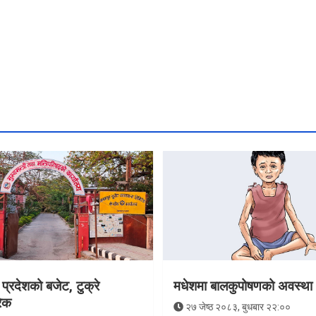
प्रदेशको बजेट, टुक्रे
मधेशमा बालकुपोषणको अवस्था
रेक
२७ जेष्ठ २०८३, बुधबार २२:००