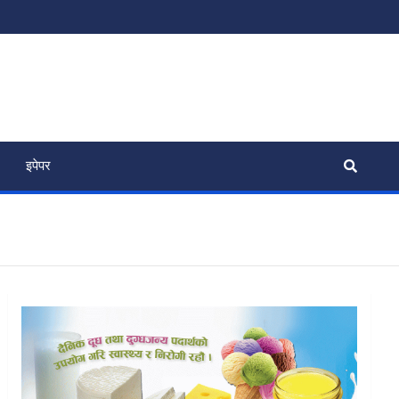
इपेपर