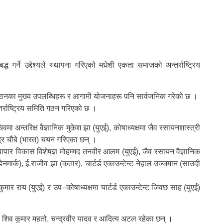
 गर्ने उद्देश्यले स्थापना गरिएको मधेशी एकता समाजको अन्तर्राष्ट्रिय
ै संगठनका मुख्य उपलब्धिहरू र आगामी योजनाहरू पनि सार्वजनिक गरेको छ ।
्तर्राष्ट्रिय समिति गठन गरिएको छ ।
वमा अन्तरिक्ष वैज्ञानिक मुकेश झा (युएई), कोषाध्यक्षमा जैव रसायनशास्त्री
न्द्र चौबे (भारत) चयन गरिएका छन् ।
 व्यापार विकास विशेषज्ञ मोहम्मद तनवीर आलम (युएई), जैव रसायन वैज्ञानिक
नमार्क), ई.राजीव झा (कतार), चार्टर्ड एकाउन्टेन्ट नेहाल उज्जमान (साउदी
ुमार राय (युएई) र उप–कोषाध्यक्षमा चार्टर्ड एकाउन्टेन्ट जिवछ साह (युएई)
ेव, शिव कुमार महतो, चन्द्रवीर यादव र आदित्य अटल रहेका छन् ।