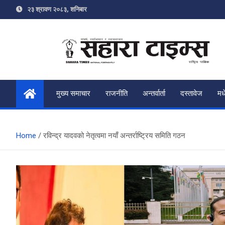
Skip
२३ श्रावण २०८३, शनिबार
to
content
Sahara Times
Online News Portal
मुख्य समाचार
राजनीति
अन्तर्वार्ता
दस्तावेज
मध
Home
रविन्द्र यादवको नेतृत्वमा नयाँ अन्तर्राष्ट्रिय समिति गठन