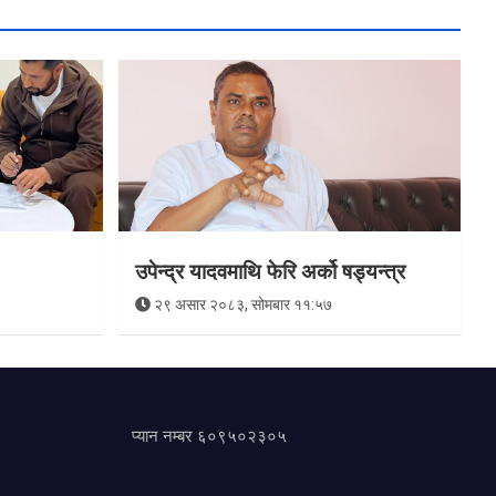
उपेन्द्र यादवमाथि फेरि अर्को षड्यन्त्र
२९ असार २०८३, सोमबार ११:५७
प्यान नम्बर ६०९५०२३०५