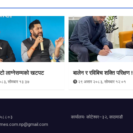
टो लाग्नेसम्मको खटपट
बालेन र रविबिच शक्ति परिक्षण !
०८३, सोमबार १३:३७
२९ असार २०८३, सोमबार १२:०१
१४५८८०३
कार्यालयः कोटेश्वर–३२, काठमाडौ
imes.com.np@gmail.com