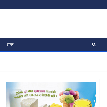
इपेपर