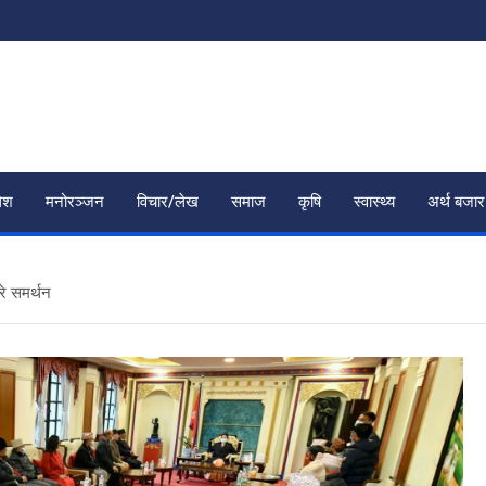
ेश
मनोरञ्जन
विचार/लेख
समाज
कृषि
स्वास्थ्य
अर्थ बजार
रे समर्थन