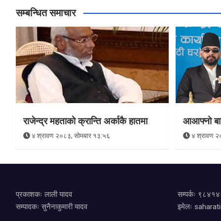
सम्बन्धित समाचार
राजेन्द्र महताको क्रान्ति अर्काकै हातमा
आआफ्नो बा
४ श्रावण २०८३, सोमबार १३:५६
४ श्रावण २
प्रकाशकः लाली यादव
सम्पर्कः ९८४
सम्पादकः सुनैनाकुमारी यादव
इमेलः
saharat