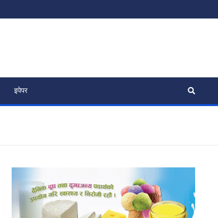
इपेपर