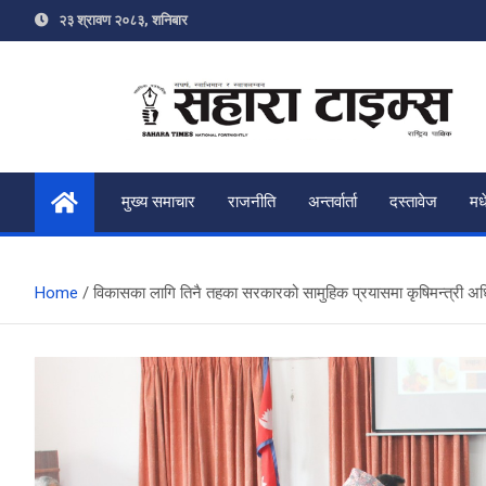
Skip
२३ श्रावण २०८३, शनिबार
to
content
Sahara Times
Online News Portal
मुख्य समाचार
राजनीति
अन्तर्वार्ता
दस्तावेज
मध
Home
विकासका लागि तिनै तहका सरकारको सामुहिक प्रयासमा कृषिमन्त्री अ