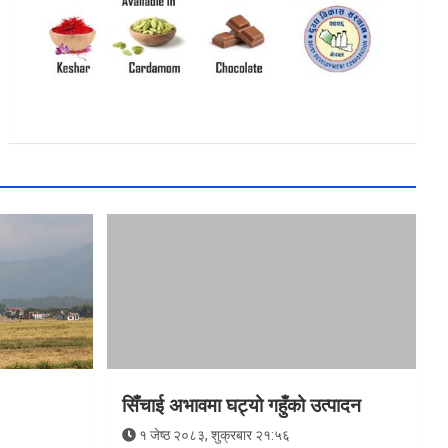
सिँचाई अभावमा घट्यो गहुँको उत्पादन
१ जेष्ठ २०८३, शुक्रबार २१:५६