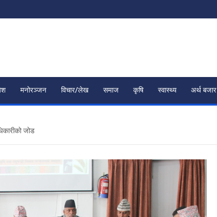
ेश
मनोरञ्जन
विचार/लेख
समाज
कृषि
स्वास्थ्य
अर्थ बजार
धिकारीको जोड