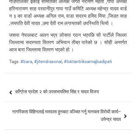
गाउँपालिका इकाई समितिका अध्यक्ष जगत नरायण महतो ,गापा अध्यक्ष
हरिनारायण साह परवानीपुर गापा गाउँ कमिटि अध्यक्ष महेन्द्र यादव वार्ड
न ३ का वार्डा अध्यक्ष अनिल राम, वाडा सदस्य हमिद मिया ,जिउत साह
,जयपति देवी यादव ,उमा देवी राम लगायतको उपस्थिति थियो ।
जसपा नेपालबाट अलग भएर लोसपा गठन भएपछि सो पार्टीले जिल्ला
जिल्लामा सदस्यता वितरण अभियान तीब्र पारेको छ । सोही अन्तर्गत
आज बारा जिल्लामा वितरण भएको हो ।
Tags:
#bara
,
#jitendrasonal
,
#loktantriksamajbadipati
Post
काँग्रेस प्रदेश २ को उपसभापतिमा सिंह र यादव विजय
navigation
नागरिकता विहिनलाई मतदाता हुनबाट वञ्चित गर्नु मानवता विरोधी कार्य–
उपेन्द्र यादव