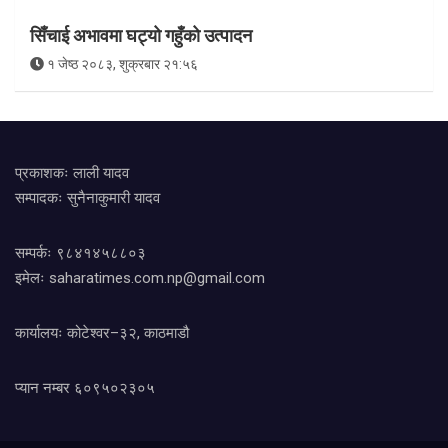
सिँचाई अभावमा घट्यो गहुँको उत्पादन
१ जेष्ठ २०८३, शुक्रबार २१:५६
प्रकाशकः लाली यादव
सम्पादकः सुनैनाकुमारी यादव
सम्पर्कः ९८४१४५८८०३
इमेलः
saharatimes.com.np@gmail.com
कार्यालयः कोटेश्वर–३२, काठमाडौ
प्यान नम्बर ६०९५०२३०५