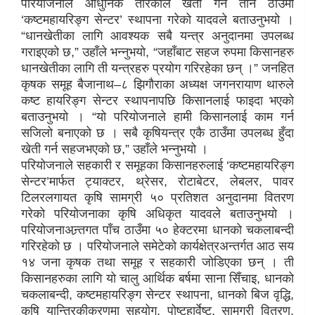
परियोजनाले आधुनिक तरिकाले खेती गर्न तीन ठाउँमा
‘कष्टमहायरिङ्ग सेन्टर’ स्थापना गरेको यादवले बताउनुभयो ।
“धानखेतीका लागि आवश्यक सबै यन्त्र अनुदानमा उपलब्ध
गराइएको छ,” उहाँले भन्नुभयो, “जहाँबाट सहज रुपमा किसानहरु
धानखेतीका लागि ती यन्त्रहरु प्रयोग गरिरहेका छन् ।” जनहित
कृषक समूह बैजानाथ–८ झिगौराका अध्यक्ष जगनरायाण थारुले
कष्ट हायरिङ्ग सेन्टर स्थापनापछि किसानलाई फाइदा भएको
बताउनुभयो । “यो परियोजनाले हामी किसानलाई काम गर्न
सजिलो बनाएको छ । सबै कृषियन्त्र एकै ठाउँमा उपलब्ध हुँदा
खेती गर्न सहजभएको छ,” उहाँले भन्नुभयो ।
परियोजनाले सहकारी र समूहका किसानहरुलाई ‘कष्टमहायरिङ्ग
सेन्टर’मार्फत ट्याक्टर, थ्रेसर, रोटाबेटर, लेबलर, पावर
टिलरलगायत कृषि सामग्री ५० प्रतिशत अनुदानमा वितरण
गरेको परियोजनाका कृषि अधिकृत यादवले बताउनुभयो ।
परियोजनाअन्र्तगत पाँच ठाउँमा ५० हेक्टरमा धानको चकलाबन्दी
गरिरहेको छ । परियोजनाले समेटेको कार्यक्षेत्रअन्तर्गत आठ सय
१४ जना कृषक तथा समूह र सहकारी जोडिएका छन् । ती
किसानहरुका लागि यो चालु आर्थिक बर्षमा साना सिँचाइ, धानको
चकलाबन्दी, कष्टमहायरिङ्ग सेन्टर स्थापना, धानको बिज वृद्धि,
कृषि यान्त्रिकीकरणमा सहयोग, पोष्टहार्वेष्ट, सामग्री वितरण,