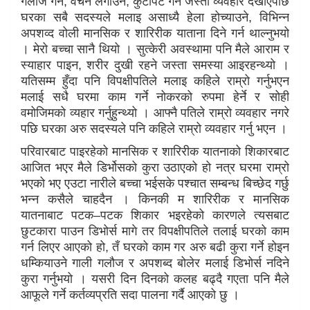
गलौज गर्ने, वचन लगाउने, कुटपिट गर्ने जस्तो व्यवहार देखाएपछि
घरका सबै सदस्यले मलाइ असाध्यै हेला होच्याउने, विभिन्न
अपशव्द वोली मानसिक र शारिरीक याताना दिने गर्न थाल्नुभयो
। मेरो बच्चा सानै थियो । सुत्केरी अवस्थामा पनि मैले आराम र
स्याहार पाइन, शरीर दुखी रहने जस्ता समस्या आइरहन्थ्यो ।
यतिसम्म हुँदा पनि विपक्षीपतिले मलाइ कहिले राम्रो गर्नुभएन
मलाई सधै घरमा काम गर्ने नोकरको रुपमा हेर्ने र सोही
वमोजिमको व्यहार गर्नुहुन्थ्यो । आफ्नै पतिले राम्रो व्यवहार नगरे
पछि घरका अरु सदस्यले पनि कहिले राम्रो व्यवहार गर्नु भएन ।
परिवारबाट पाइरहेको मानसिक र शारिरीक यातनाको शिकारबाट
आजित भएर मैले डिर्भोसको कुरा उठाएको हो नत्र घरमा राम्रो
भएको भए एउटा नारीले बच्चा भईसके पश्चात सम्बन्ध बिच्छेद गर्छु
भन्न कसैले चाहदैन । किनकी म शारिरीक र मानसिक
यातनाबाट पटक–पटक शिकार भइरहेको कारणले त्यसबाट
छुटकारा पाउन डिभोर्स मागे तर विपक्षीपतिले तलाई घरको काम
गर्न लिएर आएको हो, तँ घरको काम गर अरु बढी कुरा गर्ने होइन
धम्कियाउने गाली गलौज र अपशब्द बोलेर मलाई डिभोर्स नदिने
कुरा गर्नुभयो । यसरी दिन दिनको कलह बढ्दै गएता पनि मैले
आफूले गर्ने कर्तव्यप्रति सदा पालना गर्दै आएको छु ।