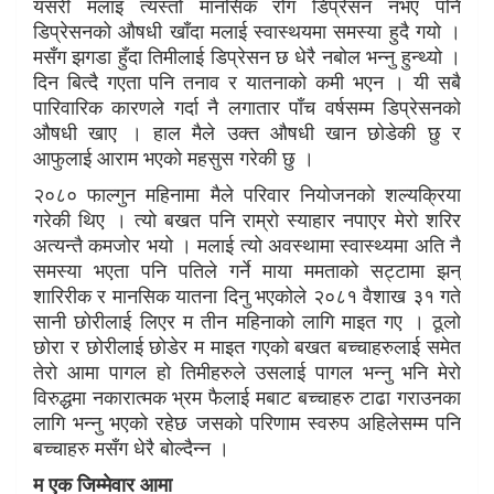
यसरी मलाइ त्यस्तो मानसिक रोग डिप्रेसन नभए पनि
डिप्रेसनको औषधी खाँदा मलाई स्वास्थयमा समस्या हुदै गयो ।
मसँग झगडा हुँदा तिमीलाई डिप्रेसन छ धेरै नबोल भन्नु हुन्थ्यो ।
दिन बित्दै गएता पनि तनाव र यातनाको कमी भएन । यी सबै
पारिवारिक कारणले गर्दा नै लगातार पाँच वर्षसम्म डिप्रेसनको
औषधी खाए । हाल मैले उक्त औषधी खान छोडेकी छु र
आफुलाई आराम भएको महसुस गरेकी छु ।
२०८० फाल्गुन महिनामा मैले परिवार नियोजनको शल्यक्रिया
गरेकी थिए । त्यो बखत पनि राम्रो स्याहार नपाएर मेरो शरिर
अत्यन्तै कमजोर भयो । मलाई त्यो अवस्थामा स्वास्थ्यमा अति नै
समस्या भएता पनि पतिले गर्ने माया ममताको सट्टामा झन्
शारिरीक र मानसिक यातना दिनु भएकोले २०८१ वैशाख ३१ गते
सानी छोरीलाई लिएर म तीन महिनाको लागि माइत गए । ठूलो
छोरा र छोरीलाई छोडेर म माइत गएको बखत बच्चाहरुलाई समेत
तेरो आमा पागल हो तिमीहरुले उसलाई पागल भन्नु भनि मेरो
विरुद्धमा नकारात्मक भ्रम फैलाई मबाट बच्चाहरु टाढा गराउनका
लागि भन्नु भएको रहेछ जसको परिणाम स्वरुप अहिलेसम्म पनि
बच्चाहरु मसँग धेरै बोल्दैन्न ।
म एक जिम्मेवार आमा