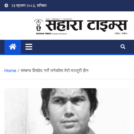
Skip
२३ श्रावण २०८३, शनिबार
to
content
Sahara Times
Online News Portal
Home
सम्बन्ध विच्छेद गरौं भनेकोमा मेरो मञ्जुरी छैन