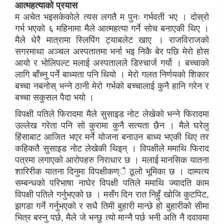
आत्महत्याको प्रयास
म अचेत भइसकेकोले त्यस लगतै म पुनः गर्भवती भए । दोस्रो
गर्भ भएको ६ महिनामा मैले आत्महत्या गर्ने सोच बनाएकी थिए ।
मैले धेरै मात्रामा स्लिपिंग ट्याबलेट खाए । राजविराजको
सगरमाथा अञ्चल अस्पतातमा भर्ना भइ निकै बेर पछि मेरो होस
आयो र भोलिपल्ट मलाई अस्पतालले डिस्चार्ज गर्यो । बच्चाको
लागि बाँच्नु पर्ने बाध्यता पनि थियो । मेरो गलत निर्णयको शिकार
बच्चा नबनोस् भन्ने ठानी मेरो गर्भको बच्चालाई कुनै हानि गरेन र
बच्चा सकुसल पैदा भयो ।
विपक्षी पतिले फिरादमा मैले सुसाइड नोट लेखेको भन्ने फिरादमा
उल्लेख गरेता पनि सो कुरामा कुनै सत्यता छैन । मैले घरेलु
हिंसाबाट आजित भएर मर्ने योजना बनाउन बाध्य भएकी थिए तर
कहिकतै सुसाइड नोट लेखेकी थिइन् । विपक्षीले ममाथि फिराद
पत्रमा लगाएको आरोपहरु निराधार छ । मलाई मानसिक यातना
शारिरीक यातना दिनुमा विपक्षीकण्ै ठूलो भूमिका छ । दाम्पत्य
सम्बन्धको परिभाषा नाघेर विपक्षी पतिले ममाथि ज्यादति काम
विपक्षी पतिले गर्नुभएको छ । मसँग दिन रात निहुँ खोजि कुटपिट,
झगडा गर्ने गर्नुभएको र सधै तिमी बुहारी मान्छे हो बुहारीको सीमा
भित्र बस्नु पर्छ, मैले जे भन्छु त्यो मान्नै पर्छ भनी अति नै दवावमा