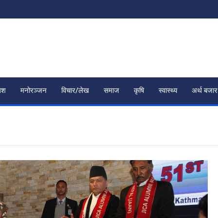
ेश
मनोरञ्जन
विचार/लेख
समाज
कृषि
स्वास्थ्य
अर्थ बजार