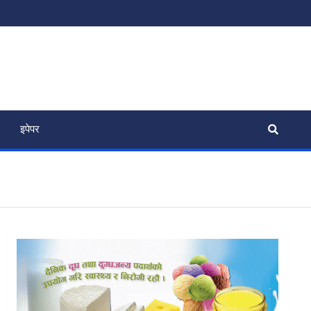
इपेपर