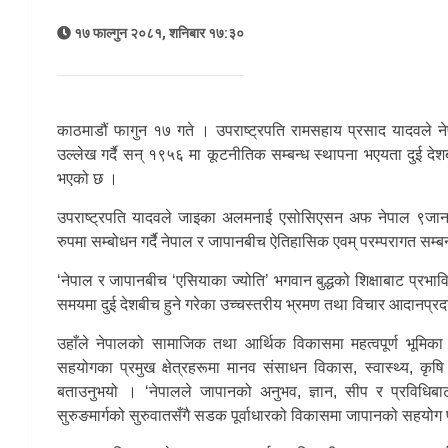
१७ फाल्गुन २०८१, शनिबार १७:३०
काठमाडौं फागुन १७ गते । उपराष्ट्रपति रामसहाय प्रसाद यादवले न
उल्लेख गर्दै सन् १९५६ मा कूटनीतिक सम्बन्ध स्थापना भएयता दुई देशब
भएको छ ।
उपराष्ट्रपति यादवले जाइका अलमनाई एसोसिएसन अफ नेपाल ९जान०
रुपमा सम्बोधन गर्दै नेपाल र जापानबीच ऐतिहासिक एवम् परम्परागत सम्ब
‘नेपाल र जापानबीच ‘एसियाका ज्योति’ भगवान बुद्धको शिक्षाबाट प्रभावि
समयमा दुई देशबीच हुने गरेका उच्चस्तरीय भ्रमण तथा विचार आदानप्रद
उहाँले नेपालको सामाजिक तथा आर्थिक विकासमा महत्वपूर्ण भूमिका 
सहयोगका प्रमुख क्षेत्रहरूमा मानव संसाधन विकास, स्वास्थ्य, कृषि
बताउनुभयो । ‘नेपालले जापानको अनुभव, ज्ञान, सीप र प्रविधिबाट ल
सुरुङमार्गको सुरुवातसँगै सडक पूर्वाधारको विकासमा जापानको सहयोग