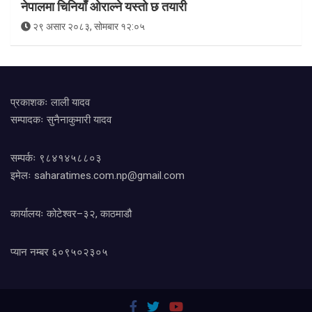
नेपालमा चिनियाँ ओराल्ने यस्तो छ तयारी
२९ असार २०८३, सोमबार १२:०५
प्रकाशकः लाली यादव
सम्पादकः सुनैनाकुमारी यादव
सम्पर्कः ९८४१४५८८०३
इमेलः
saharatimes.com.np@gmail.com
कार्यालयः कोटेश्वर–३२, काठमाडौ
प्यान नम्बर ६०९५०२३०५