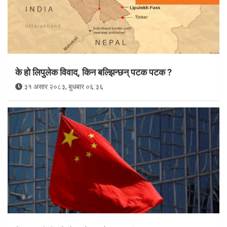
के हो लिपुलेक विवाद, किन बल्झिन्छन् पटक पटक ?
३१ असार २०८३, बुधबार ०६:३६