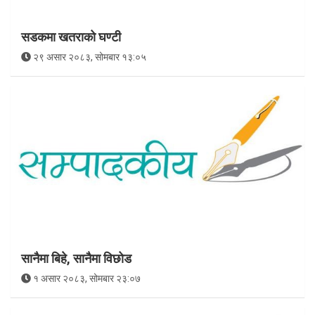
सडकमा खतराको घण्टी
२९ असार २०८३, सोमबार १३:०५
सानैमा बिहे, सानैमा विछोड
१ असार २०८३, सोमबार २३:०७