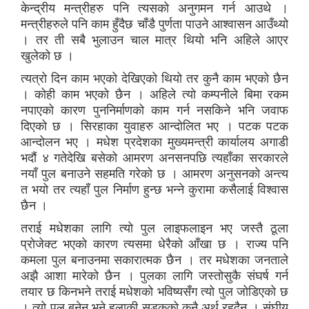
केन्द्रीय मन्त्रीहरु पनि त्यसको अनुगमन गर्न आउथे ।
मन्त्रीहरुले पनि काम हुँदैछ चाँडै पुर्णता पाउने आश्वासन आउँथ्यो
। तर ती सबै भुलाउन चाल मात्र थियो भनि अहिले आएर
खुलेको छ ।
त्यत्रो दिन काम भएको देखिएको थियो तर कुनै काम भएको छैन
। कोही काम भएको छैन । अहिले त्यो कम्पनीले बिमा रकम
नपाएको कारण पुननिर्माणको काम गर्न नसकिने भनि जवाफ
दिएको छ । सिरहाका युवाहरु आन्दोलित भए । पटक पटक
आन्दोलन भए । मधेश प्रदेशका मुख्यमन्त्री कार्यालय अगाडी
भदौं ४ गतेदेखि बसेको आमरण अनसनपछि त्यहाँका सरकारले
नयाँ पुल बनाउने सहमति गरेको छ । आमरण अनुसनको अन्त्य
त भयो तर त्यहाँ पुल निर्माण हुन्छ भन्ने कुरामा कसैलाई विश्वास
छैन ।
तराई मधेशका लागि त्यो पुल लाइफलाइन भए जस्तै ठूला
प्रोजेक्ट भएको कारण त्यसमा धेरैको आँखा छ । राज्य पनि
कमला पुल बनाउनमा सकारात्मक छैन । तर मधेशका जनताले
अझै आशा मारेको छैन । पुलका लागि जस्तोसुकै संघर्ष गर्न
तयार छ किनभने तराई मधेशको भविष्यसँग त्यो पुल जोडिएको छ
। त्यो पुल बनेन भने हुलाकी सडकको कुनै अर्थ रहदैन । संघीय