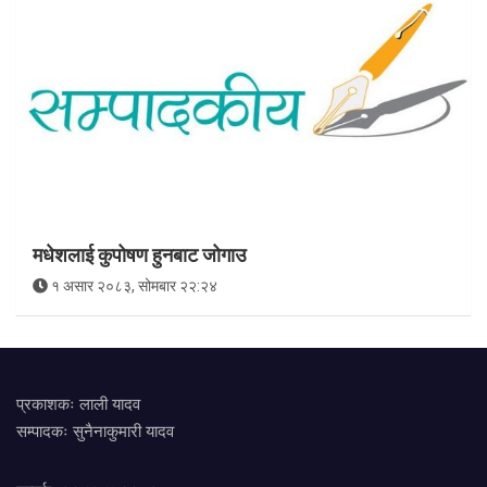
मधेशलाई कुपोषण हुनबाट जोगाउ
१ असार २०८३, सोमबार २२:२४
प्रकाशकः लाली यादव
सम्पादकः सुनैनाकुमारी यादव