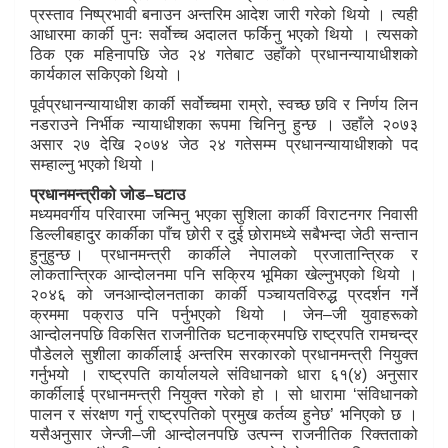
प्रस्ताव निष्प्रभावी बनाउन अन्तरिम आदेश जारी गरेको थियो । त्यही
आधारमा कार्की पुनः सर्वोच्च अदालत फर्किनु भएको थियो । त्यसको
ठिक एक महिनापछि जेठ २४ गतेबाट उहाँको प्रधानन्यायाधीशको
कार्यकाल सकिएको थियो ।
पूर्वप्रधानन्यायाधीश कार्की सर्वोच्चमा राम्रो, स्वच्छ छवि र निर्णय लिन
नडराउने निर्भीक न्यायाधीशका रूपमा चिनिनु हुन्छ । उहाँले २०७३
असार २७ देखि २०७४ जेठ २४ गतेसम्म प्रधानन्यायाधीशको पद
सम्हाल्नु भएको थियो ।
प्रधानमन्त्रीको जोड–घटाउ
मध्यमवर्गीय परिवारमा जन्मिनु भएका सुशिला कार्की विराटनगर निवासी
डिल्लीबहादुर कार्कीका पाँच छोरी र दुई छोरामध्ये सबैभन्दा जेठी सन्तान
हुनुहुन्छ । प्रधानमन्त्री कार्कीले नेपालको प्रजातान्त्रिक र
लोकतान्त्रिक आन्दोलनमा पनि सक्रिय भूमिका खेल्नुभएको थियो ।
२०४६ को जनआन्दोलनताका कार्की पञ्चायतविरुद्ध प्रदर्शन गर्ने
क्रममा पक्राउ पनि पर्नुभएको थियो । जेन–जी युवाहरूको
आन्दोलनपछि विकसित राजनीतिक घटनाक्रमपछि राष्ट्रपति रामचन्द्र
पौडेलले सुशीला कार्कीलाई अन्तरिम सरकारको प्रधानमन्त्री नियुक्त
गर्नुभयो । राष्ट्रपति कार्यालयले संविधानको धारा ६१(४) अनुसार
कार्कीलाई प्रधानमन्त्री नियुक्त गरेको हो । सो धारामा ‘संविधानको
पालन र संरक्षण गर्नु राष्ट्रपतिको प्रमुख कर्तव्य हुनेछ’ भनिएको छ ।
यसैअनुसार जेन्जी–जी आन्दोलनपछि उत्पन्न राजनीतिक रिक्तताको