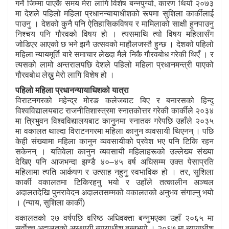
गर्ने जिम्मा पाएकै समय मेरा लागि विशेष बन्नपुग्यो, कारण थियो २०७३
मा देशले पहिलो महिला प्रधानन्यायाधीशको रूपमा सुशिला कार्कीलाई
पाउनु । देशको कुनै पनि ऐतिहासिकविषय र मामिलाको साक्षी हुनपाउनु
निश्चय पनि गौरवको विषय हो । त्यसमाथि त्यो विषय महिलासँग
जोडिएर आएको छ भने झनै उत्सवको माहौलजस्तै हुन्छ । देशको पहिलो
महिला न्यायमूर्ति बारे समाचार लेख्दा मैले निकै गौरवबोध गरेकी थिएँ । र
त्यसको लामो अन्तरालपछि देशले पहिलो महिला प्रधानमन्त्री पाएको
गौरवबोध लेख्नु मेरो लागि विशेष हो ।
पहिलो महिला प्रधानन्यायाधिशको यात्रा
विराटनगरको महेन्द्र मोरङ कलेजबाट बिए र बनारसको हिन्दु
विश्वविद्यालयबाट राजनीतिशास्त्रमा स्नातकोत्तर गरेकी कार्कीले २०३४
मा त्रिभुवन विश्वविद्यालयबाट कानुनमा स्नातक गरेपछि उहाँले २०३५
मा वकालत थाल्दा विराटनगरमा महिला कानुन व्यवसायी थिएनन् । पछि
केही संख्यामा महिला कानुन व्यवसायीको प्रवेश भए पनि टिकि रहन
सकेनन् । यतिवेला कानुन व्यवसायी महिलाहरूको उल्लेख्य संख्या
देखिए पनि आजभन्दा झण्डै ४०–४५ वर्ष अघिसम्म उक्त पेसाप्रति
महिलामा त्यति आर्कषण र उत्साह नहुनु स्वभाविक हो । तर, सुशिला
कार्की वकालतमा टिकिरहनु भयो र उहाँले तत्कालीन अञ्चल
अदालतदेखि पुनरावेदन अदालतसम्मको वकालतको अनुभव संगाल्नु भयो
। (न्याय, सुशिला कार्की)
वकालतको २७ वर्षपछि वरिष्ठ अधिवक्ता बन्नुभएका उहाँ २०६५ मा
सर्वाेच्च अदालतको अस्थायी न्यायाधीश बन्नुभयो । २०६७ मा न्यायाधीश