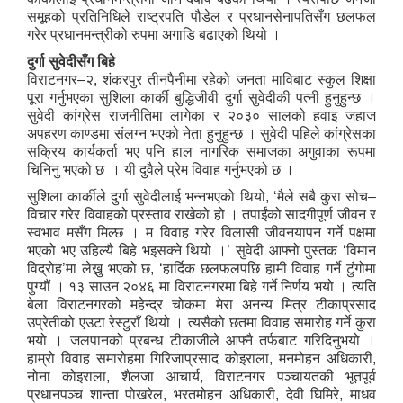
समूहको प्रतिनिधिले राष्ट्रपति पौडेल र प्रधानसेनापतिसँग छलफल
गरेर प्रधानमन्त्रीको रुपमा अगाडि बढाएको थियो ।
दुर्गा सुवेदीसँग बिहे
विराटनगर–२, शंकरपुर तीनपैनीमा रहेको जनता माविबाट स्कुल शिक्षा
पूरा गर्नुभएका सुशिला कार्की बुद्धिजीवी दुर्गा सुवेदीकी पत्नी हुनुहुन्छ ।
सुवेदी कांग्रेस राजनीतिमा लागेका र २०३० सालको हवाइ जहाज
अपहरण काण्डमा संलग्न भएको नेता हुनुहुन्छ । सुवेदी पहिले कांग्रेसका
सक्रिय कार्यकर्ता भए पनि हाल नागरिक समाजका अगुवाका रूपमा
चिनिनु भएको छ । यी दुवैले प्रेम विवाह गर्नुभएको छ ।
सुशिला कार्कीले दुर्गा सुवेदीलाई भन्नभएको थियो, ‘मैले सबै कुरा सोच–
विचार गरेर विवाहको प्रस्ताव राखेको हो । तपाईंको सादगीपूर्ण जीवन र
स्वभाव मसँग मिल्छ । म विवाह गरेर विलासी जीवनयापन गर्ने पक्षमा
भएको भए उहिल्यै बिहे भइसक्ने थियो ।’ सुवेदी आफ्नो पुस्तक ‘विमान
विद्रोह’मा लेख्नु भएको छ, ‘हार्दिक छलफलपछि हामी विवाह गर्ने टुंगोमा
पुग्यौं । १३ साउन २०४६ मा विराटनगरमा बिहे गर्ने निर्णय भयो । त्यति
बेला विराटनगरको महेन्द्र चोकमा मेरा अनन्य मित्र टीकाप्रसाद
उप्रेतीको एउटा रेस्टुराँ थियो । त्यसैको छतमा विवाह समारोह गर्ने कुरा
भयो । जलपानको प्रबन्ध टीकाजीले आफ्नै तर्फबाट गरिदिनुभयो ।
हाम्रो विवाह समारोहमा गिरिजाप्रसाद कोइराला, मनमोहन अधिकारी,
नोना कोइराला, शैलजा आचार्य, विराटनगर पञ्चायतकी भूतपूर्व
प्रधानपञ्च शान्ता पोखरेल, भरतमोहन अधिकारी, देवी घिमिरे, माधव