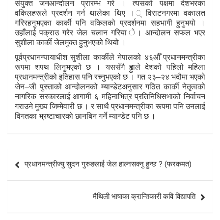
संयुक्त जनआन्दोलन प्रारम्भ गरे । त्यसको पक्षमा देशभरका
वकिलहरूले प्रदर्शन गर्न थालेका थिए ।् विराटनगरमा वकालत
गरिरहनुभएका कार्की पनि वकिलको प्रदर्शनमा सहभागी हुनुभयो ।
उहाँलाई पक्राउ गरेर जेल चलान गरिया े। आन्दोलन सफल भएर
सुशीला कार्की जेलमुक्त हुनुभएको थियो ।
पूर्वप्रधानन्यायाधीश सुशीला कार्कीले नेपालको ४६औँ प्रधानमन्त्रीका
रूपमा शपथ लिनुभएको छ । यससँगै हृुाले देशको पहिलो महिला
प्रधानमन्त्रीको इतिहास पनि रच्नुभएको छ । गत २३–२४ भदौमा भएको
जेन–जी पुस्ताको आन्दोलनको म्यान्डेटअनुसार गठित कार्की नेतृत्वको
नागरिक सरकारलाई आगामी ६ महिनाभित्र प्रतिनिधिसभाको निर्वाचन
गराउने मुख्य जिम्मेवारी छ । र साथै प्रधानमन्त्रीका रूपमा पनि उनलाई
विगतका भ्रष्टाचारको छानबिन गर्ने म्यान्डेट पनि छ ।
Post
प्रधानमन्त्रीज्यु सुदन गुरुङलाई जेल हाल्नसक्नु हुन्छ ? (फरकमत)
navigation
मैथिली भाषाका क्रान्तिकारी कवि विद्यापति