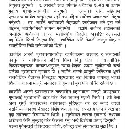
नियुक्त हुनुभयो । र, त्यसको सात वर्षपछि १ वैशाख २०७३ मा कायम
मुकाय प्रधानन्यायाधीश बन्नुभयो । त्यसको तीन महिनामा
प्रधानन्यायाधीश बन्नुभएका उहाँ १५ महिना सर्वाेच्च अदालतको नेतृत्व
गर्नुभयो । तर, उहाँले सर्वाेच्चको नेतृत्वको कार्यकाल भने पूरा गर्न
पाइनन्, महाभियोगको सामना गर्नुप¥यो । यद्यपि, सर्वाेच्च अदालतको
अन्तरिम आदेशका कारण महाभियोग निस्तेज भएपछि दलहरूले
महाभियोग फिर्ता लिएका थिए । त्यतिवेला पनि नेपाली कानुन क्षेत्र र
राजनीतिमा निकै तरंग उठेको थियो ।
कार्कीले आफ्नो प्रधानन्यायाधीश कार्यकालमा सरकार र संसदलाई
कानुन र संविधानको परिधि मिच्न दिनु भएन । राजनीतिक
विश्लेषकहरूका मान्यताअनुसार न्यायाधीशका रूपमा सुशीलाको चर्चा
चलेको भ्रष्टाचार मुद्दाबाट हो । उहाँले आफ्नो कानुनी करियरमा थुप्रै
राजनीतिक नेताहरू विरूद्धका भ्रष्टाचार मुद्दा किनारा लगाउनु भएको
थियो । जसमा मन्त्री जयप्रकाश गुप्ताको मुद्दा पनि चर्चित रहेको छ ।
कार्कीले आफ्नो इजलासबाट तत्कालीन बहालवाला मन्त्री जयप्रकाश
गुप्तालाई भ्रष्टाचारी ठहर गरेर जेल पठाउनु भएको थियो । त्यो बेला
अन्य थुप्रै उच्चपदस्थ व्यक्तिहरू मुछिएका तर हद म्याद जस्तो
प्राविधिक कारण देखाएर विशेष अदालतबाट सफाइ पाएका भ्रष्टाचार
मुद्दा सर्वोच्चमा विचाराधीन थियो । सुशीलाले त्यस्ता मुद्दालाई ‘तथ्यका
आधारमा फेरि सुनुवाइ गरेर फैसला गर्नु’ भन्दै विशेषमा पठाइ दिनुभयो ।
यसमा पूर्वमन्त्री गोविन्दराज जोशी, रवीन्द्र शर्मा लगायतका मुद्दा थिए ।