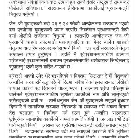
अवस्थामा संवैधानिक संकट उत्पन्न हुन सक्ने देखेर राष्ट्रपति रामचन्द्र
पौडेलले संविधानका संरक्षकका हैसियतमा कार्कीलाई प्रधानमन्त्री
नियुक्त गर्नुभयो ।
जेन–जी युवाहरूको भदौ २३ र २४ गतेको आन्दोलनमा राज्यबाट भएको
बल प्रयोगमा युवाहरूको ज्यान गएपछि निवर्तमान प्रधानमन्त्री केपी
शर्मा ओलीले राजीनामा दिनुभयो । त्यसपछि आन्दोलनरत जेन–जी
पुस्ताको चाहना काठमाडौं महानगरपालिकाका मेयर बालेन शाहको
नेतृत्वमा अन्तरिम सरकार बनोस् भन्ने थियो । तर उहाँ सरकारको नेतृत्व
सम्हाल्न तयार हुनुभएन । उहाँले नै पूर्वप्रधानन्यायाधीश कल्याण
श्रेष्ठलाई प्रधानमन्त्री बनाउन प्रधानसेनापति अशोकराज सिग्देललाई
सुझाउनु भएको कुरा बाहिर आएको छ ।
श्रेष्ठले आफ्नो उमेर धेरै भइसकेको र विगतमा खिलराज रेग्मी नेतृत्वको
अन्तरिम सरकारविरूद्ध परेको रिटमा संवैधानिक इजलासबाट लेखेको
रायका कारण पद स्विकार्न चाहनु भएन । कल्याण श्रेष्ठ पन्छिएपछि
बालेनले पूर्वप्रधानन्यायाधीश सुशीला कार्कीको नाम अघि सार्नुभएको
स्रोतहरुको दाबी छ । त्यसैअनुसार जेन–जी युवाहरूको समूहले बुधबार
दिनभरि नै सामाजिक सञ्जाल ‘डिस्कर्ड’ मा छलफल गरी अबका दिनमा
देश चलाउन र निर्वाचन गर्न गठन हुने अन्तरिम सरकारमा
पूर्वप्रधानन्यायाधीश कार्कीको नाममा सहमति ग¥यो । अनलाइन भोटिङ
पनि भएको थियो । त्यसमा ५० प्रतिशत भन्दा बढी उहाँले ल्याउनु भएको
थियो । मतदानबाट सबभन्दा बढी मत ल्याएको कारणले पनि सुशिला
कार्कीलाई प्रधानमन्त्रीमा जान दबाव बढेको थियो । त्यसपछि जेनजी