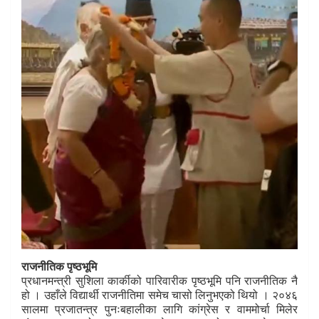
राजनीतिक पृष्ठभूमि
प्रधानमन्त्री सुशिला कार्कीको पारिवारीक पृष्ठभूमि पनि राजनीतिक नै
हो । उहाँले विद्यार्थी राजनीतिमा समेच चासो लिनुभएको थियो । २०४६
सालमा प्रजातन्त्र पुनःबहालीका लागि कांग्रेस र वाममोर्चा मिलेर